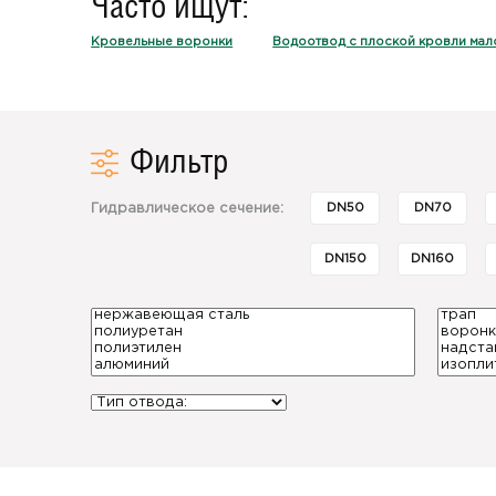
Часто ищут:
Кровельные воронки
Водоотвод с плоской кровли мал
Фильтр
DN50
DN70
Гидравлическое сечение:
DN150
DN160