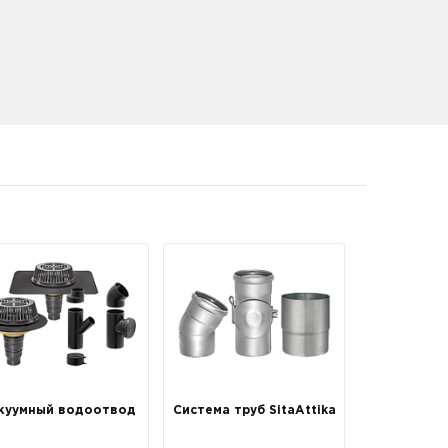
куумный водоотвод
Система труб SitaAttika