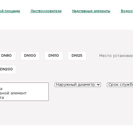
ой площади
Листвоуловители
Надставные элементы
Водоо
DN80
DN100
DN110
DN125
Место установки
DN200