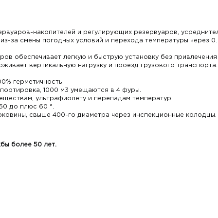
зервуаров-накопителей и регулирующих резервуаров, усредните
з-за смены погодных условий и перехода температуры через 0.
ров обеспечивает легкую и быструю установку без привлечения
живает вертикальную нагрузку и проезд грузового транспорта.
00% герметичность.
портировка, 1000 м3 умещаются в 4 фуры.
веществам, ультрафиолету и перепадам температур.
60 до плюс 60 °.
оковины, свыше 400-го диаметра через инспекционные колодцы.
бы более 50 лет.