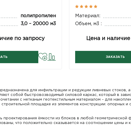
полипропилен
Материал:
3,0 – 20000 м3
Объем, м3 :
ичие по запросу
Цена и наличие
ЗАТЬ
ЗАКАЗАТЬ
предназначена для инфильтрации и редукции ливневых стоков, а 
ляют собой быстровозводимый силовой каркас, который в зави
сочетании с нетканым геотекстильным материалом – для накопле
строительной площадке из элементов конструкции: опорных и с
 проектирования ёмкости из блоков в любой геометрической ф
ованы, что положительно сказывается на соотношении цены и к