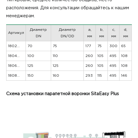
расположения. Для консультации обращайтесь к нашим
менеджерам.
Диаметр
Диаметр
a,
b,
c,
d,
Артикул
DN
DN/OD
мм
мм
мм
мм
1802...
70
75
177
75
300
65
1804...
100
110
260
105
495
108
1806...
125
125
260
105
495
108
1808...
150
160
293
115
495
146
Схема установки парапетной воронки SitaEasy Plus