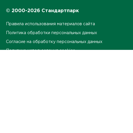
© 2000-2026 Стандартпарк
Правила использования материалов сайта
Политика обработки персональных данных
Согласие на обработку персональных данных
Политика использования cookies
Согласие на обработку данных метрическими
программами
Политика в области равных возможностей
Контакты