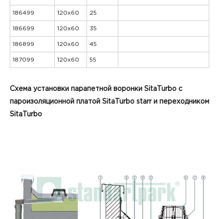
186499
120x60
25
186699
120x60
35
186899
120x60
45
187099
120x60
55
Схема установки парапетной воронки SitaTurbo с
пароизоляционной платой SitaTurbo starr и переходником
SitaTurbo