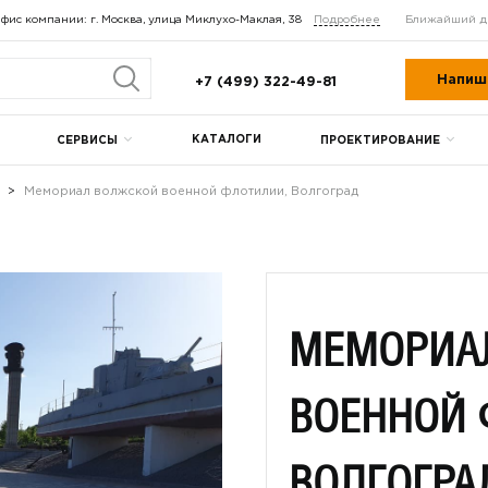
фис компании: г. Москва, улица Миклухо-Маклая, 38
Подробнее
Ближайший д
Напиш
+7 (499) 322-49-81
КАТАЛОГИ
СЕРВИСЫ
ПРОЕКТИРОВАНИЕ
Мемориал волжской военной флотилии, Волгоград
МЕМОРИА
ВОЕННОЙ 
ВОЛГОГРА