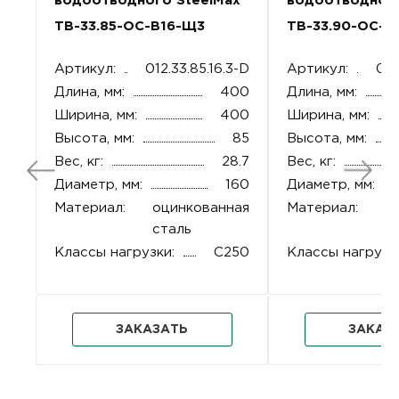
водоотводного SteelMax
водоотводного
ТВ-33.85-ОС-В16-Щ3
ТВ-33.90-ОС-В
Артикул:
012.33.85.16.3-D
Артикул:
012
Длина, мм:
400
Длина, мм:
Ширина, мм:
400
Ширина, мм:
Высота, мм:
85
Высота, мм:
Вес, кг:
28.7
Вес, кг:
Диаметр, мм:
160
Диаметр, мм:
Материал:
оцинкованная
Материал:
о
сталь
с
Классы нагрузки:
C250
Классы нагрузк
ЗАКАЗАТЬ
ЗАКАЗ