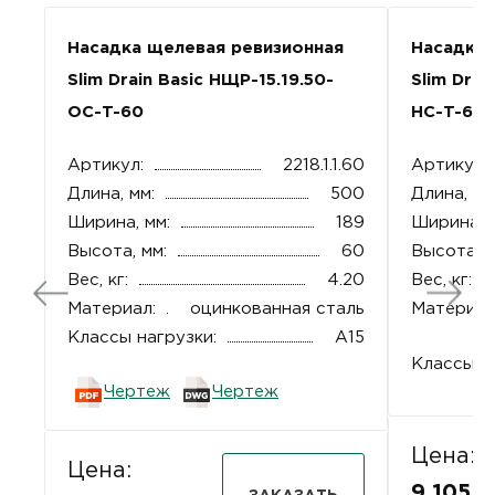
Насадка щелевая ревизионная
Насадка 
Slim Drain Basic НЩР-15.19.50-
Slim Drai
ОС-T-60
НС-T-60
Артикул:
2218.1.1.60
Артикул:
Длина, мм:
500
Длина, мм
Ширина, мм:
189
Ширина, 
Высота, мм:
60
Высота, м
Вес, кг:
4.20
Вес, кг:
Материал:
оцинкованная сталь
Материал
Классы нагрузки:
A15
Классы на
Чертеж
Чертеж
Цена:
Цена:
9 105.0