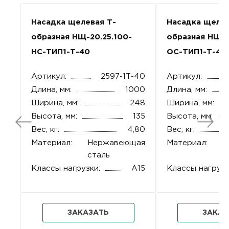
Насадка щелевая Т-
Насадка щелев
образная НЩ-20.25.100-
образная НЩ-2
НС-ТИП1-Т-40
ОС-ТИП1-Т-40
Артикул:
2597-1Т-40
Артикул:
Длина, мм:
1000
Длина, мм:
Ширина, мм:
248
Ширина, мм:
Высота, мм:
135
Высота, мм:
Вес, кг:
4,80
Вес, кг:
Материал:
Нержавеющая
Материал:
О
сталь
с
Классы нагрузки:
A15
Классы нагрузк
ЗАКАЗАТЬ
ЗАКАЗ