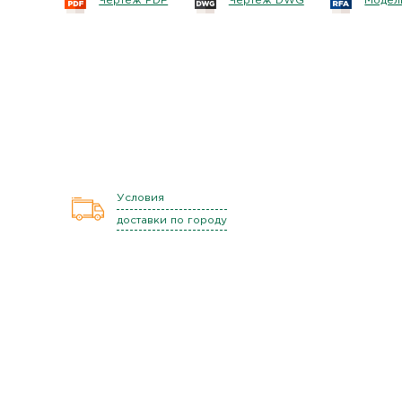
Чертеж PDF
Чертеж DWG
Модель
Условия
доставки по городу