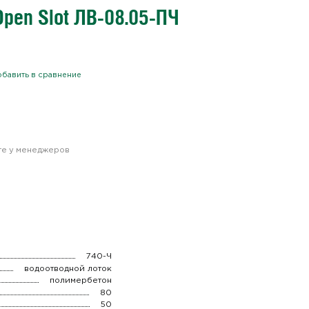
pen Slot ЛВ-08.05-ПЧ
бавить в сравнение
йте у менеджеров
740-Ч
водоотводной лоток
полимербетон
80
50