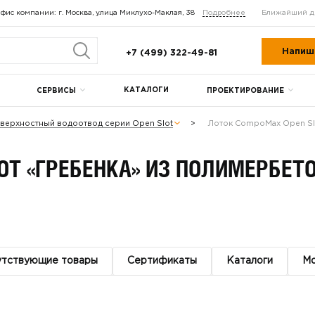
фис компании: г. Москва, улица Миклухо-Маклая, 38
Подробнее
Ближайший д
Напиш
+7 (499) 322-49-81
КАТАЛОГИ
СЕРВИСЫ
ПРОЕКТИРОВАНИЕ
верхностный водоотвод серии Open Slot
Лоток CompoMax Open Sl
OT «ГРЕБЕНКА» ИЗ ПОЛИМЕРБЕТ
утствующие товары
Сертификаты
Каталоги
М