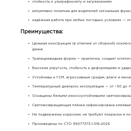
стойкость к ультрафиолету и загрязнениям;
интуитивно понятная для водителей сигнальная функ
надёжная работа при любых погодных условиях — от
Преимущества:
Цельная конструкция (в отличие от сборной) исклю
длине.
Трапециевидная форма — практична, создает эстети
Высокая упругость, стойкость к деформациям и удар
Устойчивы к ГСМ, агрессивным средам, влаге и мех
Температурный диапазон эксплуатации — от −50 до +
Оснащены белыми износоустойчивыми световозвращ
Световозвращающая плёнка зафиксирована клеевым 
Не подвержены коррозии, не требуют покраски и по
Произведены по СТО 99077373‑1.016‑2026.