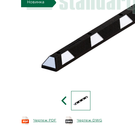
Новинка
Чертеж PDF
Чертеж DWG