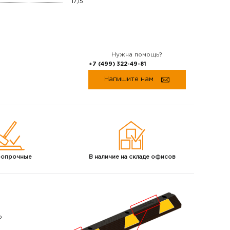
17,15
Нужна помощь?
+7 (499) 322-49-81
Напишите нам
ропрочные
В
наличие
на
складе
офисов
о