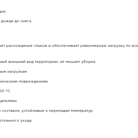
ция;
 дождя до снега.
чает расхождение стыков и обеспечивает равномерную нагрузку по вс
чный внешний вид территории, не мешает уборке.
ным нагрузкам.
аническим повреждениям.
50 °C.
ателями.
составом, устойчивым к перепадам температур.
стоянного ухода.