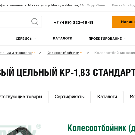
фис компании: г. Москва, улица Миклухо-Маклая, 38
Подробнее
Ближайший д
Напиш
+7 (499) 322-49-81
КАТАЛОГИ
СЕРВИСЫ
ПРОЕКТИРОВАНИЕ
жения и парковок
Колесоотбойники
Колесоотбойник рези
ЫЙ ЦЕЛЬНЫЙ КР-1,83 СТАНДАР
утствующие товары
Сертификаты
Каталоги
М
Колесоотбойник (