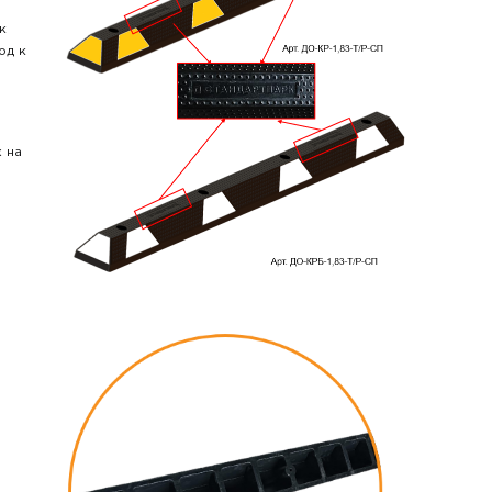
к
од к
х на