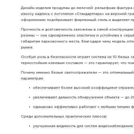
Дизайн изделия продуман до мелочей: рельефная фактура 
износу надпись с логотипом «Стандартпарк» на верхней гр
оформлению подчёркивает фирменный стиль и выделяет п
Прочность и долговечность заложены в самой конструкции
резины — она одновременно эластична и устойчива к серьёз
габаритам парковочного места, благодаря чему модель опт
рынке.
Особую роль в безопасности играет система из 10 белых
термостойким клеевым составом — это гарантирует, что по
Почему именно белые светоотражатели — это оптимальный
параметрам:
обеспечивают более высокий коэффициент отражени
увеличивают дальность обнаружения объекта — до 20
одинаково эффективно работают с любыми типами ф
Среди дополнительных практических плюсов:
улучшенная видимость для систем видеонаблюдения;