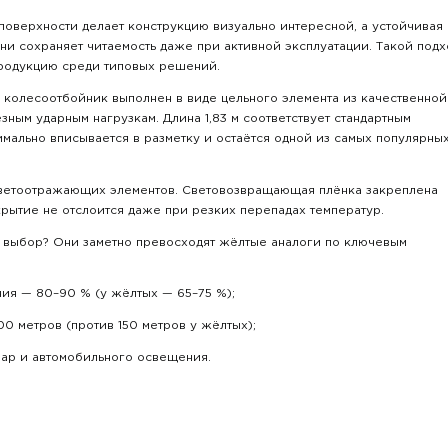
поверхности делает конструкцию визуально интересной, а устойчивая 
ани сохраняет читаемость даже при активной эксплуатации. Такой подх
родукцию среди типовых решений.
: колесоотбойник выполнен в виде цельного элемента из качественной
ным ударным нагрузкам. Длина 1,83 м соответствует стандартным
имально вписывается в разметку и остаётся одной из самых популярны
 светоотражающих элементов. Световозвращающая плёнка закреплена
крытие не отслоится даже при резких перепадах температур.
 выбор? Они заметно превосходят жёлтые аналоги по ключевым
я — 80–90 % (у жёлтых — 65–75 %);
0 метров (против 150 метров у жёлтых);
ар и автомобильного освещения.