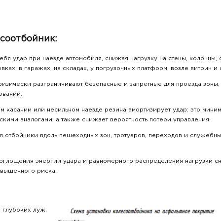
есоотбойник:
ебя удар при наезде автомобиля, снижая нагрузку на стены, колонны
вках, в гаражах, на складах, у погрузочных платформ, возле витрин и
физически разграничивают безопасные и запретные для проезда зоны,
овании.
 касании или несильном наезде резина амортизирует удар: это мини
скими аналогами, а также снижает вероятность потери управления.
 отбойники вдоль пешеходных зон, тротуаров, переходов и служебных
оглощения энергии удара и равномерного распределения нагрузки с
овышенного риска.
 глубоких луж.