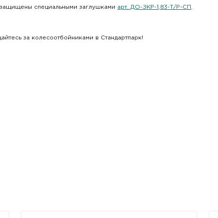
ь защищены специальными заглушками
арт. ДО-ЗКР-1,83-Т/Р-СП
.
айтесь за колесоотбойниками в Стандартпарк!