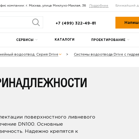
фис компании: г. Москва, улица Миклухо-Маклая, 38
Подробнее
Ближайший д
Напиш
+7 (499) 322-49-81
КАТАЛОГИ
СЕРВИСЫ
ПРОЕКТИРОВАНИЕ
нейный водоотвод. Серия Drive
Системы водоотвода Drive с гидр
РИНАДЛЕЖНОСТИ
лектации поверхностного ливневого
сечение DN100. Основные
вечность. Надежно крепятся к