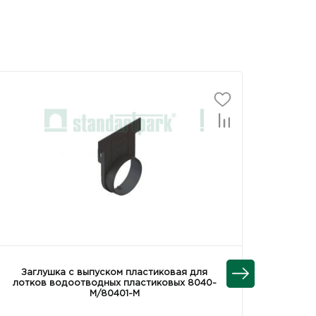
Заглушка с выпуском пластиковая для
Па
лотков водоотводных пластиковых 8040-
плас
М/80401-М