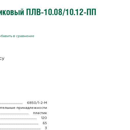
иковый ПЛВ-10.08/10.12-ПП
бавить в сравнение
су
6850/1-2-M
ительные принадлежности
пластик
120
65
3