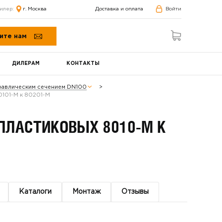
илер:
г. Москва
Доставка и оплата
Войти
ите нам
ДИЛЕРАМ
КОНТАКТЫ
равлическим сечением DN100
0101-М к 80201-М
ПЛАСТИКОВЫХ 8010-М К
Каталоги
Монтаж
Отзывы