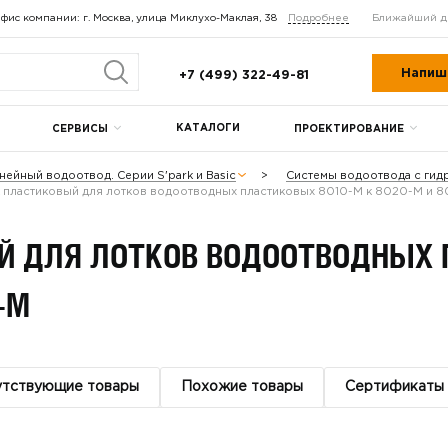
фис компании: г. Москва, улица Миклухо-Маклая, 38
Подробнее
Ближайший д
Напиш
+7 (499) 322-49-81
КАТАЛОГИ
СЕРВИСЫ
ПРОЕКТИРОВАНИЕ
нейный водоотвод. Серии S'park и Basic
Системы водоотвода с гид
 пластиковый для лотков водоотводных пластиковых 8010-М к 8020-М и 8
Й ДЛЯ ЛОТКОВ ВОДООТВОДНЫХ 
-М
утствующие товары
Похожие товары
Сертификаты