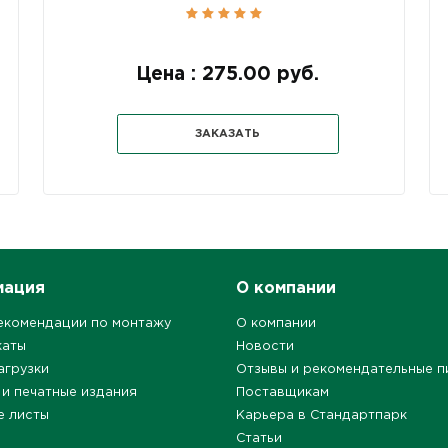
Цена : 275.00 руб.
ЗАКАЗАТЬ
мация
О компании
екомендации по монтажу
О компании
каты
Новости
агрузки
Отзывы и рекомендательные п
 и печатные издания
Поставщикам
е листы
Карьера в Стандартпарк
Статьи