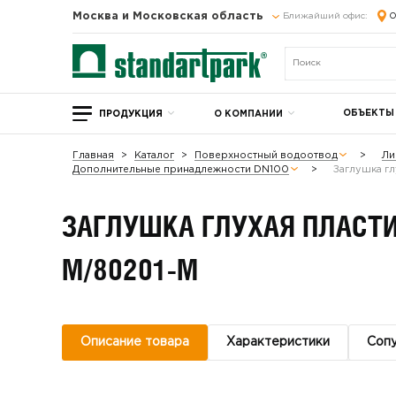
Москва и Московская область
Ближайший офис:
О
ОБЪЕКТЫ
ПРОДУКЦИЯ
О КОМПАНИИ
Главная
Каталог
Поверхностный водоотвод
Ли
Дополнительные принадлежности DN100
Заглушка г
ЗАГЛУШКА ГЛУХАЯ ПЛАСТ
М/80201-М
Описание товара
Характеристики
Соп