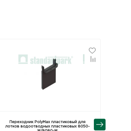
Переходник PolyMax пластиковый для
Пер
лотков водоотводных пластиковых 8050-
водоот
М/8080-М