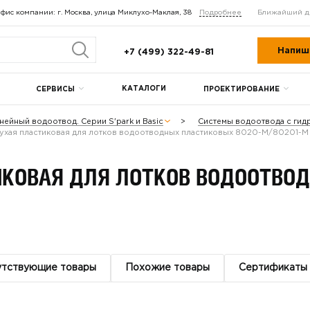
фис компании: г. Москва, улица Миклухо-Маклая, 38
Подробнее
Ближайший д
Напиш
+7 (499) 322-49-81
КАТАЛОГИ
СЕРВИСЫ
ПРОЕКТИРОВАНИЕ
нейный водоотвод. Серии S'park и Basic
Системы водоотвода с гид
лухая пластиковая для лотков водоотводных пластиковых 8020-М/80201-М
ИКОВАЯ ДЛЯ ЛОТКОВ ВОДООТВО
утствующие товары
Похожие товары
Сертификаты