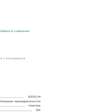
бавить в сравнение
йте у менеджеров
63012-М
ительные принадлежности
пластик
156