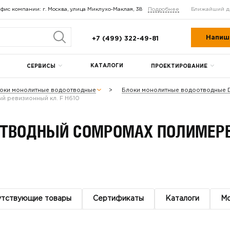
фис компании: г. Москва, улица Миклухо-Маклая, 38
Подробнее
Ближайший д
Напиш
+7 (499) 322-49-81
КАТАЛОГИ
СЕРВИСЫ
ПРОЕКТИРОВАНИЕ
оки монолитные водоотводные
Блоки монолитные водоотводные
 ревизионный кл. F H610
ОТВОДНЫЙ COMPOMAX ПОЛИМЕР
утствующие товары
Сертификаты
Каталоги
М