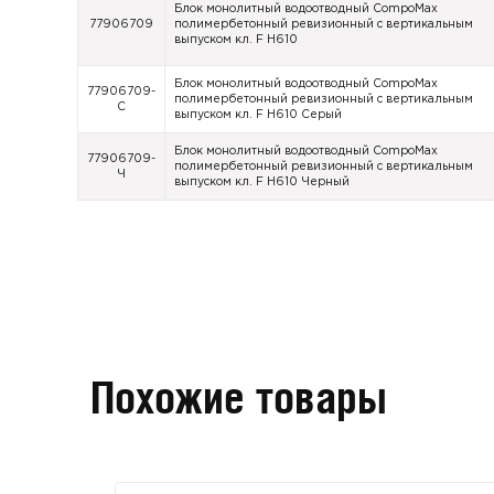
Блок монолитный водоотводный CompoMax
77906709
полимербетонный ревизионный с вертикальным
выпуском кл. F H610
Блок монолитный водоотводный CompoMax
77906709-
полимербетонный ревизионный с вертикальным
С
выпуском кл. F H610 Серый
Блок монолитный водоотводный CompoMax
77906709-
полимербетонный ревизионный с вертикальным
Ч
выпуском кл. F H610 Черный
Похожие товары