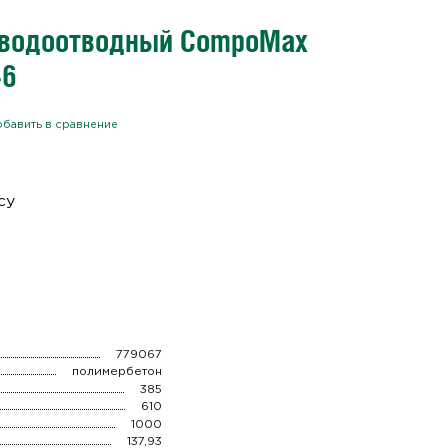
 водоотводный CompoMax
-6
бавить в сравнение
су
779067
полимербетон
385
610
1000
137,93