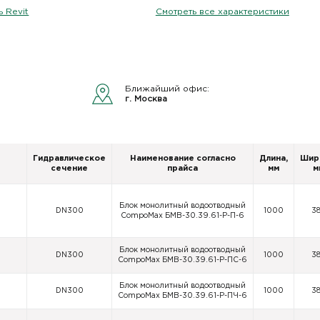
 Revit
Смотреть все характеристики
Ближайший офис:
г. Москва
Гидравлическое
Наименование согласно
Длина,
Шир
сечение
прайса
мм
м
Блок монолитный водоотводный
DN300
1000
3
CompoMax БМВ-30.39.61-Р-П-6
Блок монолитный водоотводный
DN300
1000
3
CompoMax БМВ-30.39.61-Р-ПС-6
Блок монолитный водоотводный
DN300
1000
3
CompoMax БМВ-30.39.61-Р-ПЧ-6