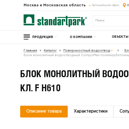
Москва и Московская область
Ближайший офис:
О
ОБЪЕКТЫ
ПРОДУКЦИЯ
О КОМПАНИИ
Главная
Каталог
Поверхностный водоотвод
Бл
Блок монолитный водоотводный CompoMax полимербетонный
БЛОК МОНОЛИТНЫЙ ВОДО
КЛ. F H610
Описание товара
Характеристики
Соп