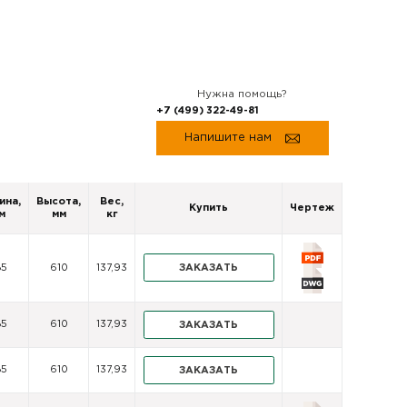
Нужна помощь?
+7 (499) 322-49-81
Напишите нам
ина,
Высота,
Вес,
Купить
Чертеж
м
мм
кг
ЗАКАЗАТЬ
85
610
137,93
85
610
137,93
ЗАКАЗАТЬ
85
610
137,93
ЗАКАЗАТЬ