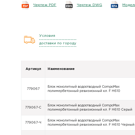
Чертеж PDF
Чертеж DWG
Модель
Условия
доставки по городу
Артикул
Наименование
Блок монолитный водоотводный CompoMax
779067
полимербетонный ревизионный кл. F H610
Блок монолитный водоотводный CompoMax
779067-С
полимербетонный ревизионный кл. F H610 Серый
Блок монолитный водоотводный CompoMax
779067-Ч
полимербетонный ревизионный кл. F H610 Черный