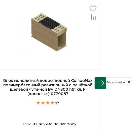
Блок монолитный водоотводный CompoMax
Заглу
Privacy notice
полимербетонный ревизионный с решёткой
блок
щелевой чугунной ВЧ DN300 h61 кл. F
(комплект) 0779067
Цена и наличие по запросу