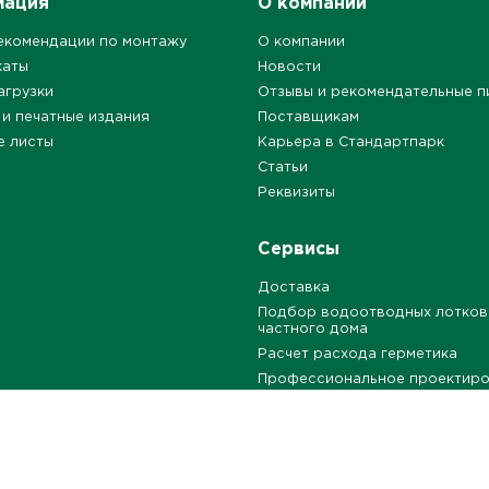
мация
О компании
екомендации по монтажу
О компании
каты
Новости
агрузки
Отзывы и рекомендательные п
 и печатные издания
Поставщикам
е листы
Карьера в Стандартпарк
Статьи
Реквизиты
Сервисы
Доставка
Подбор водоотводных лотков
частного дома
Расчет расхода герметика
Профессиональное проектир
Бесплатные типовые решения