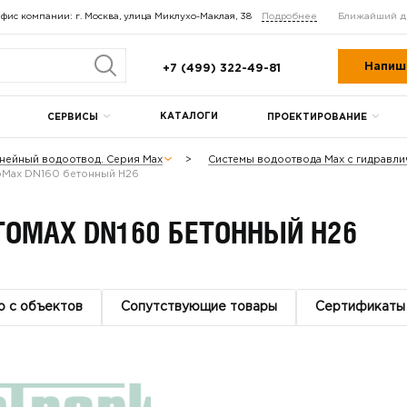
фис компании: г. Москва, улица Миклухо-Маклая, 38
Подробнее
Ближайший д
Напиш
+7 (499) 322-49-81
КАТАЛОГИ
СЕРВИСЫ
ПРОЕКТИРОВАНИЕ
нейный водоотвод. Серия Max
Системы водоотвода Max с гидравл
oMax DN160 бетонный Н26
OMAX DN160 БЕТОННЫЙ Н26
о с объектов
Сопутствующие товары
Сертификаты