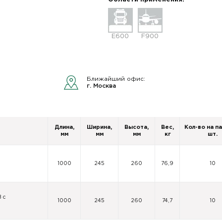
E600
F900
Ближайший офис:
г. Москва
Длина,
Ширина,
Высота,
Вес,
Кол-во на па
мм
мм
мм
кг
шт.
1000
245
260
76,9
10
 с
1000
245
260
74,7
10