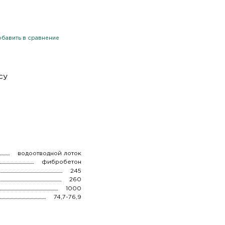
бавить в сравнение
су
водоотводной лоток
фибробетон
245
260
1000
74,7-76,9