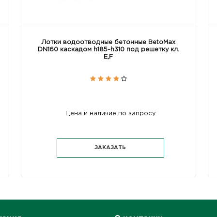
Лотки водоотводные бетонные BetoMax
DN160 каскадом h185-h310 под решетку кл.
Е,F
Цена и наличие по запросу
ЗАКАЗАТЬ