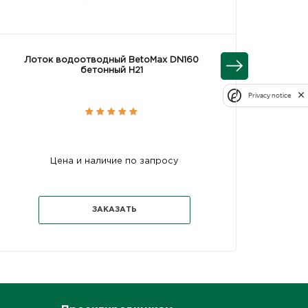
Лоток водоотводный BetoMax DN160
Лот
бетонный Н21
Privacy notice
Цена и наличие по запросу
ЗАКАЗАТЬ