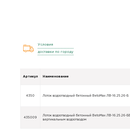
Условия
доставки по городу
Артикул
Наименование
4350
Лоток водоотводный бетонный BetoMax ЛВ-16.25.26-Б
Лоток водоотводный бетонный BetoMax ЛВ-16.25.26-БВ
435009
вертикальным водоотводом