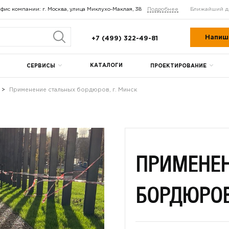
фис компании: г. Москва, улица Миклухо-Маклая, 38
Подробнее
Ближайший д
Напиш
+7 (499) 322-49-81
КАТАЛОГИ
СЕРВИСЫ
ПРОЕКТИРОВАНИЕ
Применение стальных бордюров, г. Минск
ПРИМЕНЕН
БОРДЮРОВ