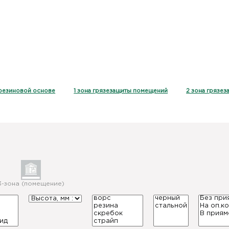
резиновой основе
1 зона грязезащиты помещений
2 зона грязе
3-зона (помещение)