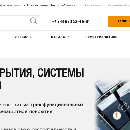
фис компании: г. Москва, улица Миклухо-Маклая, 38
Подробнее
Ближайший д
Напиш
+7 (499) 322-49-81
КАТАЛОГИ
СЕРВИСЫ
ПРОЕКТИРОВАНИЕ
РЫТИЯ, СИСТЕМЫ
3
е состоит
из трех функциональных
язезащитное покрытие
казала свою состоятельность в