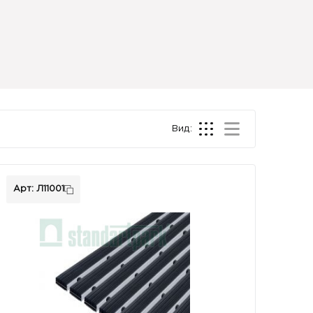
Вид:
Арт: Л11001