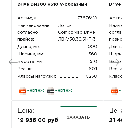
Drive DN300 H510 V-образный
Drive D
Артикул:
77676V.8
Артикул
Наименование
Лоток
Наимено
согласно
CompoMax Drive
согласн
прайса:
ЛВ-V.30.36.51-П-3
прайса:
Длина, мм:
1000
Длина, м
Ширина, мм:
360
Ширина,
Высота, мм:
510
Высота, 
Вес, кг:
60,1
Вес, кг:
Классы нагрузки:
C250
Классы 
Чертеж
Чертеж
Чер
Цена:
Цена:
ЗАКАЗАТЬ
19 956.00 руб.
21 465