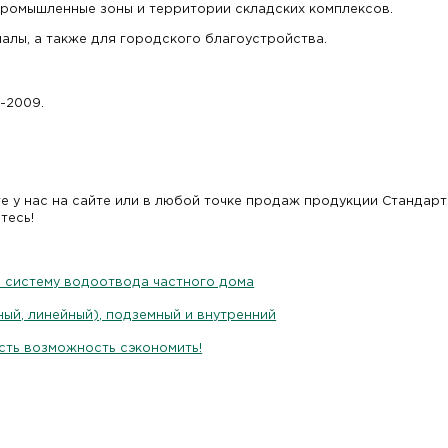
 промышленные зоны и территории складских комплексов.
чалы, а также для городского благоустройства.
-2009.
те у нас на сайте или в любой точке продаж продукции Стандар
тесь!
м систему водоотвода частного дома
ый, линейный), подземный и внутренний
сть возможность сэкономить!