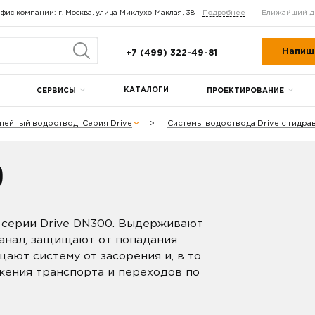
фис компании: г. Москва, улица Миклухо-Маклая, 38
Подробнее
Ближайший д
Напиш
+7 (499) 322-49-81
КАТАЛОГИ
СЕРВИСЫ
ПРОЕКТИРОВАНИЕ
нейный водоотвод. Серия Drive
Системы водоотвода Drive с гидр
0
 серии Drive DN300. Выдерживают
канал, защищают от попадания
ают систему от засорения и, в то
жения транспорта и переходов по