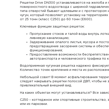
Решетки Drive DN300 устанавливаются на желоба и
поверхностного водоотвода с шириной гидравлическ
типа отверстий бывают щелевыми и с протектором 
чугун, который позволяет установку на территориях
от 25 тонн (класс С250) до 60 тонн (Е600).
Ключевые функции защитных решеток:
Пропускание стоков и талой воды внутрь лотк
ливневую канализацию;
Задерживание опалого листья, мусора и пост
предотвращение засорения системы и обеспе
функционирования;
Предоставление возможности беспрепятствен
автотранспорта и человеческого трафика по 
Водоприемная чугунная решетка надежно фиксирует
Количество точек крепления и места их расположен
Небольшой совет! В момент асфальтирования терр
следует накрывать решетки полосой ДВП, чтобы не з
привлекательный внешний вид.
На каких объектах могут устанавливаться? Все завис
С250 – коттеджное или спортивные строительство, 
или их парковки.