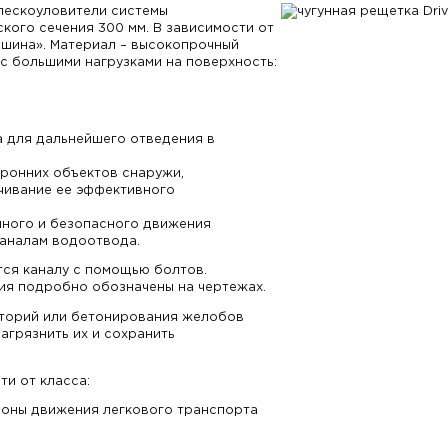
 пескоуловители системы
ого сечения 300 мм. В зависимости от
«шина». Материал – высокопрочный
 с большими нагрузками на поверхность:
а для дальнейшего отведения в
оронних объектов снаружи,
чивание ее эффективного
ного и безопасного движения
каналам водоотвода.
ся каналу с помощью болтов.
ия подробно обозначены на чертежах.
иторий или бетонирования желобов
агрязнить их и сохранить
ти от класса:
зоны движения легкового транспорта