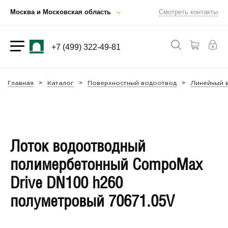
Москва и Московская область
Смотреть контакты
+7 (499) 322-49-81
Главная
Каталог
Поверхностный водоотвод
Линейный в
Лоток водоотводный
полимербетонный CompoMax
Drive DN100 h260
полуметровый 70671.05V