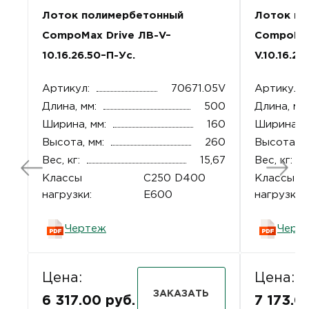
Лоток полимербетонный
Лоток по
CompoMax Drive ЛВ-V–
CompoMax
10.16.26.50–П-Ус.
V.10.16.2
Артикул:
70671.05V
Артикул:
Длина, мм:
500
Длина, мм:
Ширина, мм:
160
Ширина, м
Высота, мм:
260
Высота, м
Вес, кг:
15,67
Вес, кг:
Классы
C250 D400
Классы
нагрузки:
E600
нагрузки:
Чертеж
Черт
Цена:
Цена:
ЗАКАЗАТЬ
6 317.00 руб.
7 173.0