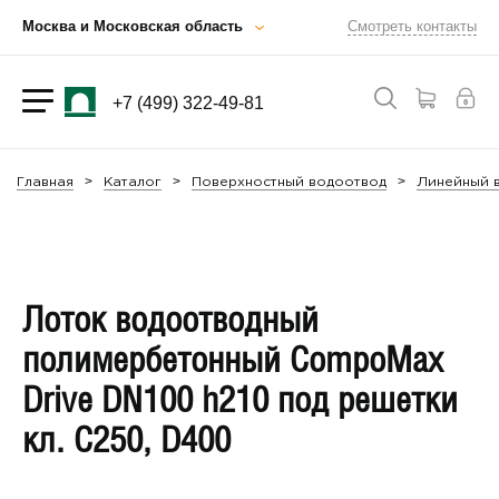
Москва и Московская область
Смотреть контакты
+7 (499) 322-49-81
Главная
Каталог
Поверхностный водоотвод
Линейный в
Лоток водоотводный
полимербетонный CompoMax
Drive DN100 h210 под решетки
кл. C250, D400