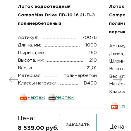
Лоток водоотводный
Лоток в
CompoMax Drive ЛВ-10.16.21-П-З
CompoMax
полимербетонный
полимер
вертика
Артикул:
70076
Длина, мм:
1000
Артикул:
Ширина, мм:
160
Длина, мм
Высота, мм:
210
Ширина, 
Вес, кг:
21,01
Высота, м
Материал:
полимербетон
Вес, кг:
Классы нагрузки:
D400
Материал
Классы н
Чертеж
Чертеж
Черт
Цена:
ЗАКАЗАТЬ
Цена:
8 539.00 руб.