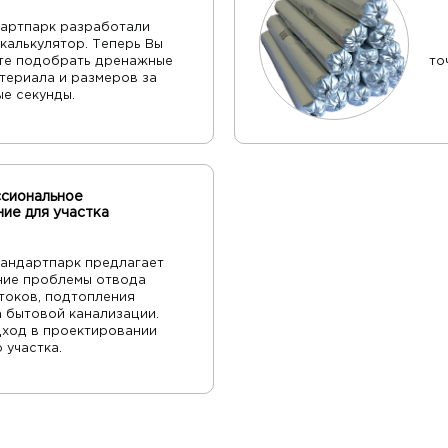
дартпарк разработали
калькулятор. Теперь Вы
ете подобрать дренажные
то
атериала и размеров за
ые секунды.
сиональное
ие для участка
тандартпарк предлагает
ние проблемы отвода
токов, подтопления
а бытовой канализации.
дход в проектировании
 участка.