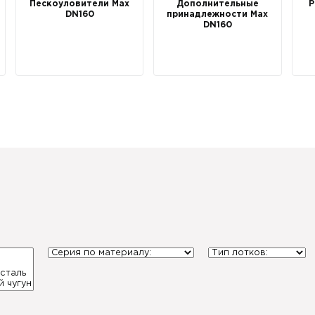
Пескоуловители Max
Дополнительные
Р
DN160
принадлежности Max
DN160