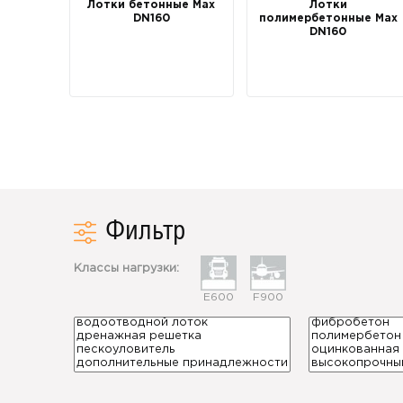
Лотки бетонные Max
Лотки
DN160
полимербетонные Max
DN160
Фильтр
Классы нагрузки:
E600
F900