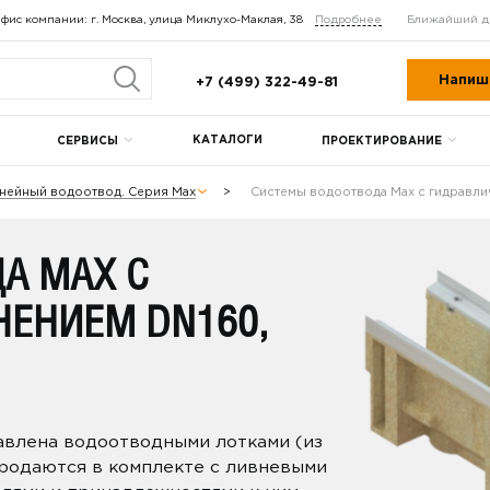
фис компании: г. Москва, улица Миклухо-Маклая, 38
Подробнее
Ближайший д
Напиш
+7 (499) 322-49-81
КАТАЛОГИ
СЕРВИСЫ
ПРОЕКТИРОВАНИЕ
нейный водоотвод. Серия Max
Системы водоотвода Max с гидравл
А MAX С
ЧЕНИЕМ DN160,
авлена водоотводными лотками (из
родаются в комплекте с ливневыми