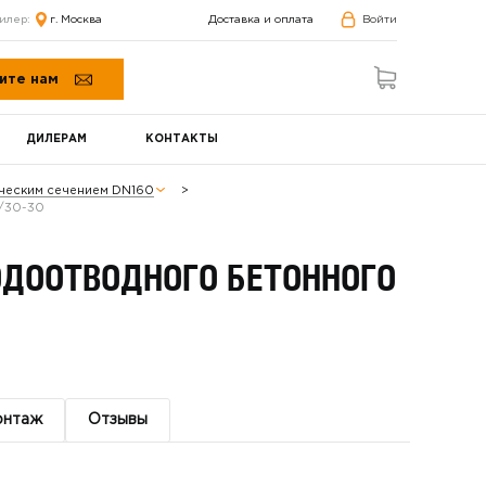
илер:
г. Москва
Доставка и оплата
Войти
ите нам
ДИЛЕРАМ
КОНТАКТЫ
ическим сечением DN160
9/30-30
ОДООТВОДНОГО БЕТОННОГО
онтаж
Отзывы