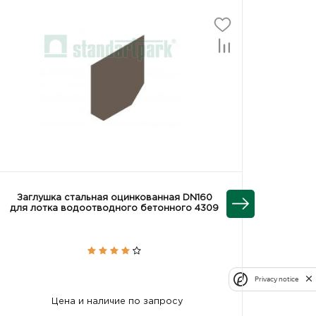
Заглушка стальная оцинкованная DN160
Загл
для лотка водоотводного бетонного 4309
для ло
Privacy notice
Цена и наличие по запросу