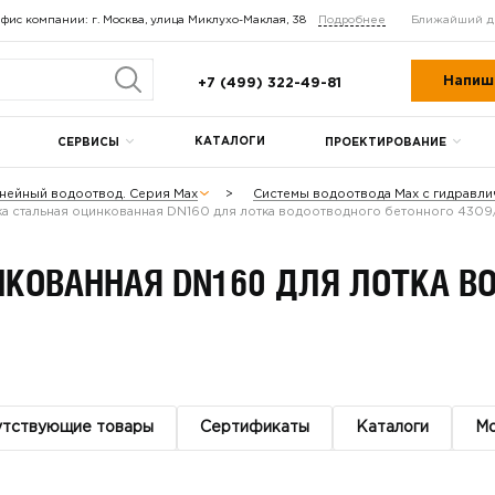
фис компании: г. Москва, улица Миклухо-Маклая, 38
Подробнее
Ближайший д
Напиш
+7 (499) 322-49-81
КАТАЛОГИ
СЕРВИСЫ
ПРОЕКТИРОВАНИЕ
нейный водоотвод. Серия Max
Системы водоотвода Max с гидравл
а стальная оцинкованная DN160 для лотка водоотводного бетонного 430
КОВАННАЯ DN160 ДЛЯ ЛОТКА В
утствующие товары
Сертификаты
Каталоги
М