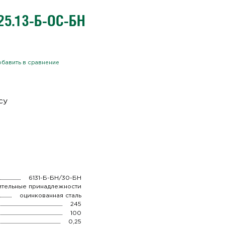
25.13-Б-ОС-БН
бавить в сравнение
су
6131-Б-БН/30-БН
ительные принадлежности
оцинкованная сталь
245
100
0,25