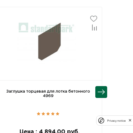
Заглушка торцевая для лотка бетонного
Загл
4969
Privacy notice
Цена : 4 894.00 руб.