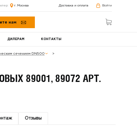
илер:
г. Москва
Доставка и оплата
Войти
ите нам
ДИЛЕРАМ
КОНТАКТЫ
ическим сечением DN500
ЫХ 89001, 89072 АРТ.
онтаж
Отзывы