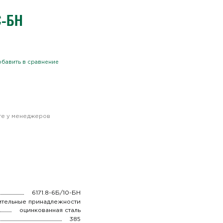
С-БН
бавить в сравнение
йте у менеджеров
6171.8-6Б/10-БН
ительные принадлежности
оцинкованная сталь
385