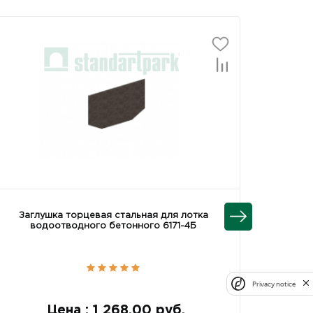
Заглушка торцевая стальная для лотка
Загл
водоотводного бетонного 6171-4Б
водо
Privacy notice
Цена : 1 268.00 руб.