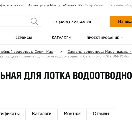
фис компании: г. Москва, улица Миклухо-Маклая, 38
Подробнее
Ближайший д
Напиш
+7 (499) 322-49-81
КАТАЛОГИ
СЕРВИСЫ
ПРОЕКТИРОВАНИЕ
нейный водоотвод. Серия Max
Системы водоотвода Max с гидравл
ка торцевая стальная для лотка водоотводного бетонного 4769.8М/10-10
ЬНАЯ ДЛЯ ЛОТКА ВОДООТВОДНОГ
тификаты
Каталоги
Монтаж
Отзывы