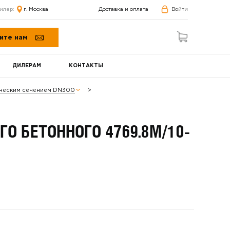
илер:
г. Москва
Доставка и оплата
Войти
ите нам
ДИЛЕРАМ
КОНТАКТЫ
ическим сечением DN300
О БЕТОННОГО 4769.8М/10-