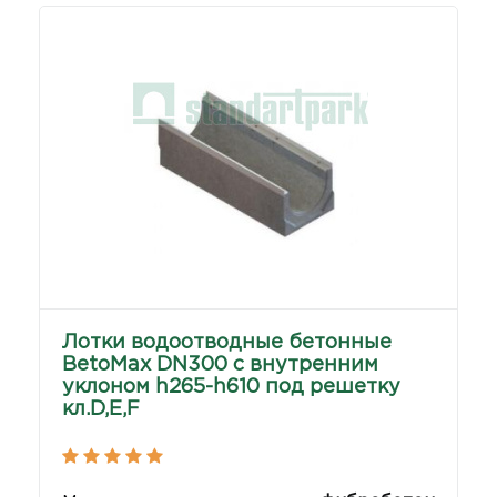
Лотки водоотводные бетонные
BetoMax DN300 с внутренним
уклоном h265-h610 под решетку
кл.D,Е,F