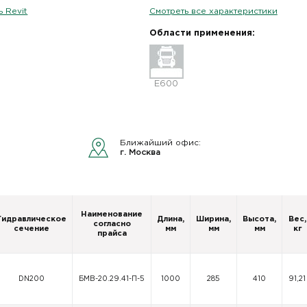
 Revit
Смотреть все характеристики
Области применения:
E600
Ближайший офис:
г. Москва
Наименование
Гидравлическое
Длина,
Ширина,
Высота,
Вес,
согласно
сечение
мм
мм
мм
кг
прайса
DN200
БМВ-20.29.41-П-5
1000
285
410
91,21