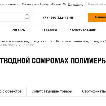
фис компании: г. Москва, улица Миклухо-Маклая, 38
Подробнее
Ближайший д
Напиш
+7 (499) 322-49-81
КАТАЛОГИ
СЕРВИСЫ
ПРОЕКТИРОВАНИЕ
оки монолитные водоотводные
Блоки монолитные водоотводные
 DN200 h41 кл. E 75955
ТВОДНОЙ COMPOMAX ПОЛИМЕРБЕТ
о с объектов
Сопутствующие товары
Сертификаты