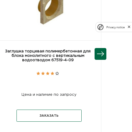
Privacy notice
Заглушка торцевая полимербетонная для
Блок м
блока монолитного с вертикальным
полим
водоотводом 67519-4-09
Цена и наличие по запросу
ЗАКАЗАТЬ