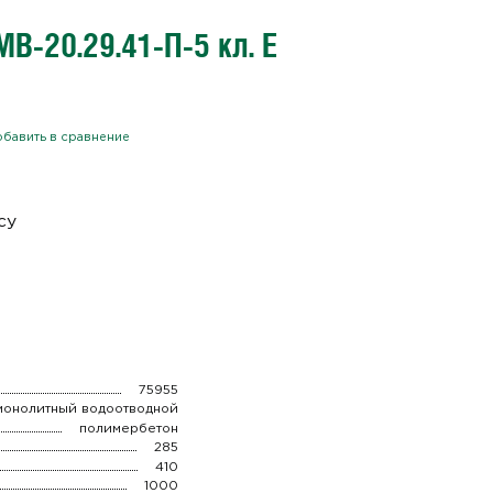
В-20.29.41-П-5 кл. E
бавить в сравнение
су
75955
монолитный водоотводной
полимербетон
285
410
1000