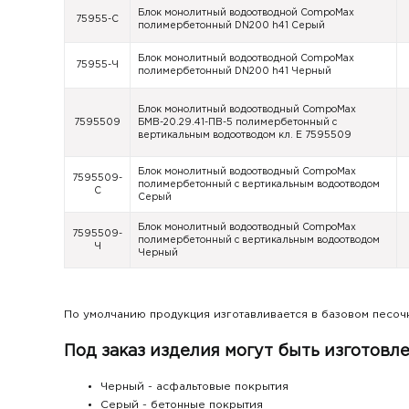
Блок монолитный водоотводной CompoMax
75955-С
полимербетонный DN200 h41 Серый
Блок монолитный водоотводной CompoMax
75955-Ч
полимербетонный DN200 h41 Черный
Блок монолитный водоотводный CompoMax
7595509
БМВ-20.29.41-ПВ-5 полимербетонный с
вертикальным водоотводом кл. E 7595509
Блок монолитный водоотводный CompoMax
7595509-
полимербетонный с вертикальным водоотводом
С
Серый
Блок монолитный водоотводный CompoMax
7595509-
полимербетонный с вертикальным водоотводом
Ч
Черный
По умолчанию продукция изготавливается в базовом песоч
Под заказ изделия могут быть изготовл
Черный - асфальтовые покрытия
Серый - бетонные покрытия