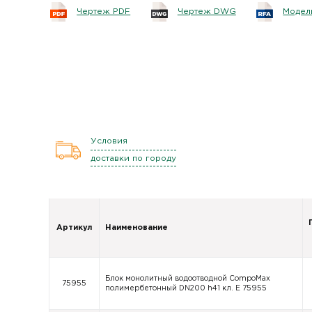
Чертеж PDF
Чертеж DWG
Модель
Условия
доставки по городу
Артикул
Наименование
Блок монолитный водоотводной CompoMax
75955
полимербетонный DN200 h41 кл. E 75955