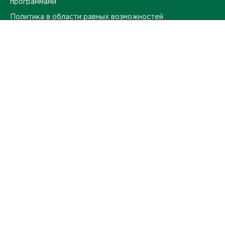
программами
Политика в области равных возможностей
Контакты
Оставить обратную связь
ПЕРЕЙТИ
Продвижение корпоративного сайта
-
интернет-агентство BREVIS