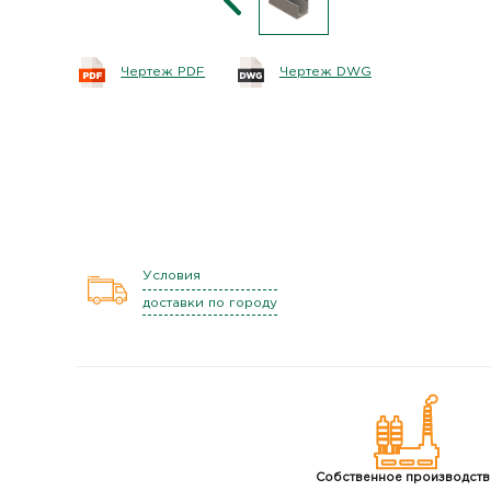
Чертеж PDF
Чертеж DWG
Условия
доставки по городу
Собственное
производств