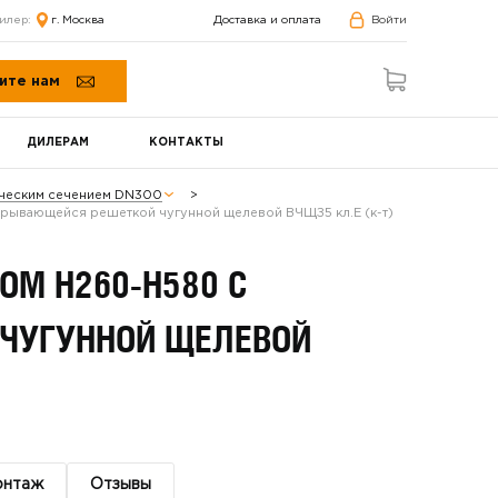
илер:
г. Москва
Доставка и оплата
Войти
ите нам
ДИЛЕРАМ
КОНТАКТЫ
ическим сечением DN300
крывающейся решеткой чугунной щелевой ВЧЩЗ5 кл.Е (к-т)
ОМ H260-H580 С
ЧУГУННОЙ ЩЕЛЕВОЙ
онтаж
Отзывы