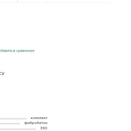
бавить в сравнение
су
комплект
фибробетон
390