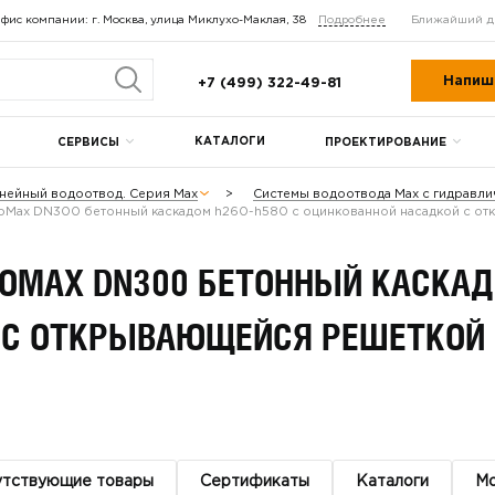
фис компании: г. Москва, улица Миклухо-Маклая, 38
Подробнее
Ближайший д
Напиш
+7 (499) 322-49-81
КАТАЛОГИ
СЕРВИСЫ
ПРОЕКТИРОВАНИЕ
нейный водоотвод. Серия Max
Системы водоотвода Max с гидравл
oMax DN300 бетонный каскадом h260-h580 с оцинкованной насадкой с от
OMAX DN300 БЕТОННЫЙ КАСКАД
 С ОТКРЫВАЮЩЕЙСЯ РЕШЕТКОЙ 
утствующие товары
Сертификаты
Каталоги
М