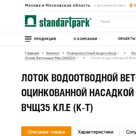
Москва и Московская область
Ближайший офис:
О
ОБЪЕКТЫ
ПРОДУКЦИЯ
О КОМПАНИИ
Главная
Каталог
Поверхностный водоотвод
Ли
Лотки бетонные Max DN300
Лоток водоотводной Bet
ЛОТОК ВОДООТВОДНОЙ BET
ОЦИНКОВАННОЙ НАСАДКОЙ
ВЧЩЗ5 КЛ.Е (К-Т)
Описание товара
Характеристики
Соп