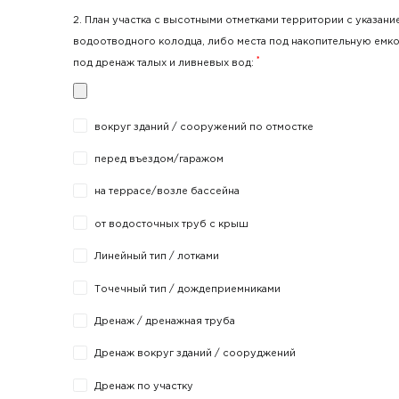
2. План участка с высотными отметками территории с указан
водоотводного колодца, либо места под накопительную емко
*
под дренаж талых и ливневых вод:
вокруг зданий / сооружений по отмостке
перед въездом/гаражом
на террасе/возле бассейна
от водосточных труб с крыш
Линейный тип / лотками
Точечный тип / дождеприемниками
Дренаж / дренажная труба
Дренаж вокруг зданий / сооруджений
Дренаж по участку