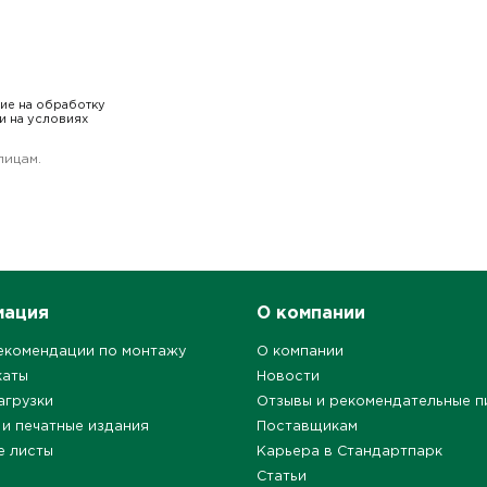
сие на обработку
и на условиях
лицам.
мация
О компании
екомендации по монтажу
О компании
каты
Новости
агрузки
Отзывы и рекомендательные п
 и печатные издания
Поставщикам
е листы
Карьера в Стандартпарк
Статьи