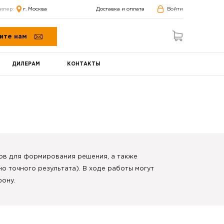
илер:
г. Москва
Доставка и оплата
Войти
ите нам
ДИЛЕРАМ
КОНТАКТЫ
ров для формирования решения, а также
о точного результата). В ходе работы могут
фону.