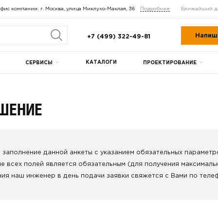
фис компании: г. Москва, улица Миклухо-Маклая, 38
Подробнее
Ближайший д
Напиш
+7 (499) 322-49-81
КАТАЛОГИ
СЕРВИСЫ
ПРОЕКТИРОВАНИЕ
ЕШЕНИЕ
 заполнение данной анкеты с указанием обязательных парамет
е всех полей является обязательным (для получения максимальн
ния наш инженер в день подачи заявки свяжется с Вами по теле