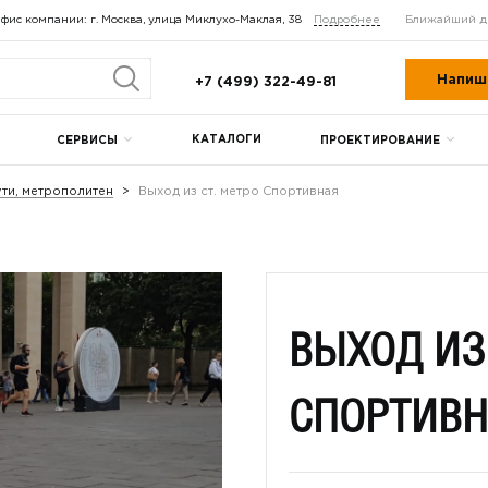
фис компании: г. Москва, улица Миклухо-Маклая, 38
Подробнее
Ближайший д
Напиш
+7 (499) 322-49-81
КАТАЛОГИ
СЕРВИСЫ
ПРОЕКТИРОВАНИЕ
ти, метрополитен
Выход из ст. метро Спортивная
ВЫХОД ИЗ
СПОРТИВН