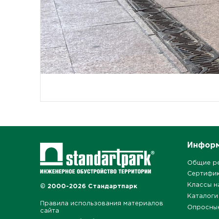
Инфор
Общие р
Сертифи
Классы н
© 2000-2026 Стандартпарк
Каталоги
Правила использования материалов
Опросны
сайта