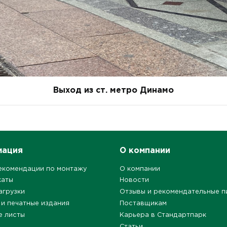
Выход из ст. метро Динамо
мация
О компании
екомендации по монтажу
О компании
каты
Новости
агрузки
Отзывы и рекомендательные п
 и печатные издания
Поставщикам
е листы
Карьера в Стандартпарк
Статьи