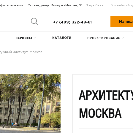
фис компании: г. Москва, улица Миклухо-Маклая, 38
Подробнее
Ближайший д
Напиш
+7 (499) 322-49-81
КАТАЛОГИ
СЕРВИСЫ
ПРОЕКТИРОВАНИЕ
турный институт, Москва
АРХИТЕКТ
МОСКВА