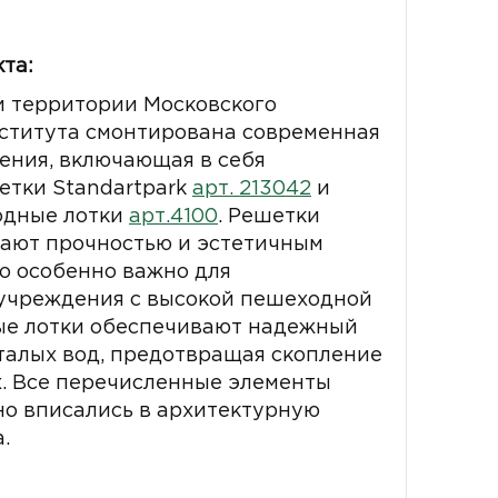
та:
и территории Московского
ститута смонтирована современная
ения, включающая в себя
етки Standartpark
арт. 213042
и
одные лотки
арт.4100
. Решетки
дают прочностью и эстетичным
о особенно важно для
 учреждения с высокой пешеходной
ые лотки обеспечивают надежный
талых вод, предотвращая скопление
х. Все перечисленные элементы
о вписались в архитектурную
.