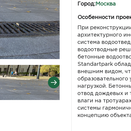
Город:
Москва
Особенности проек
При реконструкци
архитектурного ин
система водоотвед
водоотводные реш
бетонные водоотв
Standartpark обла
внешним видом, чт
образовательного
нагрузкой. Бетонн
отвод дождевых и 
влаги на тротуара
системы гармоничн
концепцию объекта