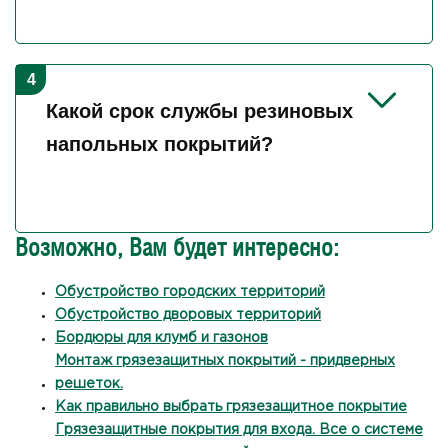
Да, качественные резиновые изделия
сохраняют эластичность на морозе, не
трескаются и не теряют противоскользящих
свойств. Важно выбирать морозостойкие
Какой срок службы резиновых
модели, которые заявлены производителем
напольных покрытий?
для наружного применения.
Срок службы зависит от интенсивности
эксплуатации и типа покрытия, но в среднем
Возможно, Вам будет интересно:
составляет от 5 до 10 лет. Модульные
конструкции позволяют заменять отдельные
Обустройство городских территорий
Обустройство дворовых территорий
изношенные секции, продлевая общий ресурс
Бордюры для клумб и газонов
системы.
Монтаж грязезащитных покрытий - придверных
решеток.
Как правильно выбрать грязезащитное покрытие
Грязезащитные покрытия для входа. Все о системе