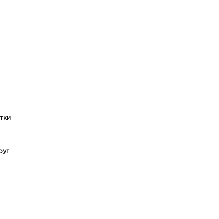
тки
руг