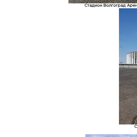
Стадион Волгоград Аре
С