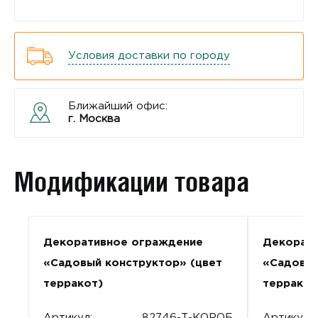
Условия доставки по городу
Ближайший офис:
г. Москва
Модификации товара
Декоративное ограждение
Декорат
«Садовый конструктор» (цвет
«Садовый
терракот)
терракот
Артикул:
82746-Т-КОРОБ
Артикул: