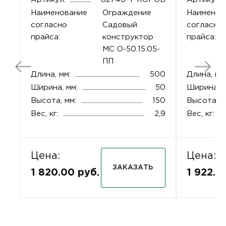
Наименование
Ограждение
Наименов
согласно
Садовый
согласно
прайса:
конструктор
прайса:
МС О-50.15.05-
ПП
Длина, мм:
500
Длина, мм
Ширина, мм:
50
Ширина, м
Высота, мм:
150
Высота, м
Вес, кг:
2,9
Вес, кг:
Цена:
Цена:
ЗАКАЗАТЬ
1 820.00 руб.
1 922.0