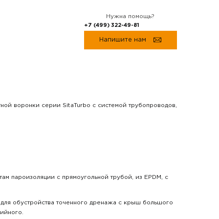
Нужна помощь?
+7 (499) 322-49-81
Напишите нам
тной воронки серии SitaTurbo с системой трубопроводов,
ам пароизоляции с прямоугольной трубой, из EPDM, с
ы для обустройства точенного дренажа с крыш большого
рийного.