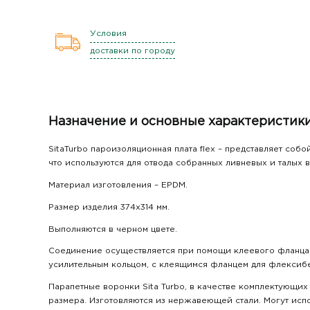
Условия
доставки по городу
Назначение и основные характеристик
SitaTurbo пароизоляционная плата flex – представляет со
что используются для отвода собранных ливневых и талых в
Материал изготовления – EPDM.
Размер изделия 374x314 мм.
Выполняются в черном цвете.
Соединение осуществляется при помощи клеевого фланца,
усилительным кольцом, с клеящимся фланцем для флексиб
Парапетные воронки Sita Turbo, в качестве комплектующих
размера. Изготовляются из нержавеющей стали. Могут испо