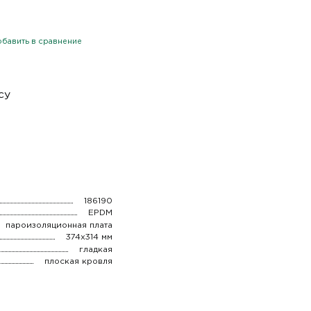
бавить в сравнение
су
186190
EPDM
пароизоляционная плата
374x314 мм
гладкая
плоская кровля