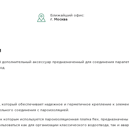
Ближайший офис:
г. Москва
и
бой дополнительный аксессуар предназначенный для соединения парапе
од.
 который обеспечивает надежное и герметичное крепление к элемент
ельного соединения с пароизоляцией.
 к которым используется пароизоляционная платка flex, предназначен
льзоваться как для организации классического водоотвода, так и ава