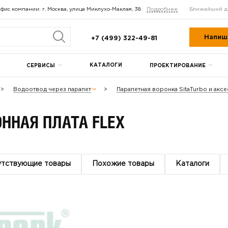
фис компании: г. Москва, улица Миклухо-Маклая, 38
Подробнее
Ближайший д
Напиш
+7 (499) 322-49-81
КАТАЛОГИ
СЕРВИСЫ
ПРОЕКТИРОВАНИЕ
Водоотвод через парапет
Парапетная воронка SitaTurbo и акс
ННАЯ ПЛАТА FLEX
утствующие товары
Похожие товары
Каталоги