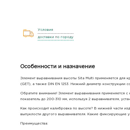
Условия
доставки по городу
Особенности и назначение
Элемент выравнивания высоты Sita Multi применяется для к
(GET), а также DIN EN 1253. Нижний диаметр конструкции сос
Обратите внимание! Элемент выравнивания применяется с на
показатель до 200-310 мм, используя 2 выравнивателя, уста
Как происходит калибровка по высоте? В нижней части изд
выпуклости другого выравнивателя. Какие фиксирующие угл
Преимущества: