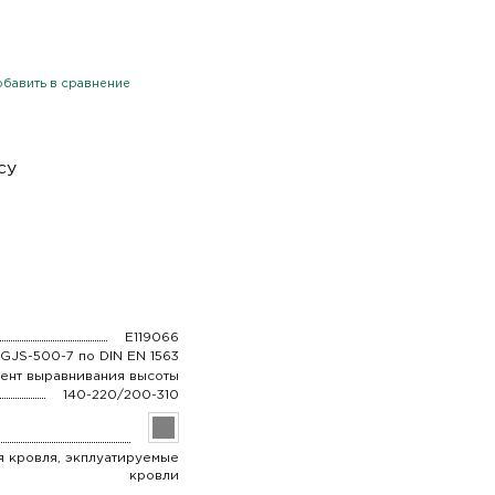
бавить в сравнение
су
E119066
-GJS-500-7 по DIN EN 1563
ент выравнивания высоты
140-220/200-310
я кровля, экплуатируемые
кровли