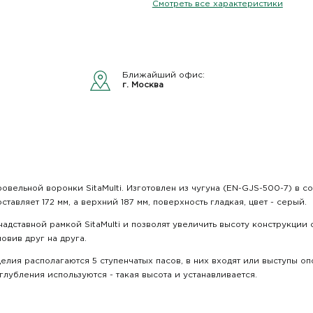
Смотреть все характеристики
Ближайший офис:
г. Москва
ровельной воронки SitaMulti. Изготовлен из чугуна (EN-GJS-500-7) в
тавляет 172 мм, а верхний 187 мм, поверхность гладкая, цвет - серый.
дставной рамкой SitaMulti и позволят увеличить высоту конструкции о
новив друг на друга.
елия располагаются 5 ступенчатых пасов, в них входят или выступы оп
убления используются - такая высота и устанавливается.