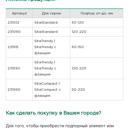
Артикул
Для серии
Подпор от-до, мм
231012
SitaStandard
50-120
231090
SitaStandard
120-220
SitaTrendy |
231515
SitaTrendy с
60-150
фланцем
SitaTrendy |
231590
SitaTrendy с
120-220
фланцем
SitaCompact |
231990
SitaCompact с
50-220
фланцем
Как сделать покупку в Вашем городе?
Для того, чтобы приобрести подпорный элемент или