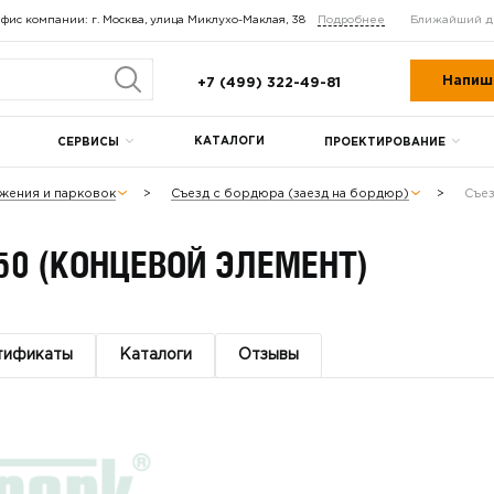
фис компании: г. Москва, улица Миклухо-Маклая, 38
Подробнее
Ближайший д
Напиш
+7 (499) 322-49-81
КАТАЛОГИ
СЕРВИСЫ
ПРОЕКТИРОВАНИЕ
жения и парковок
Съезд с бордюра (заезд на бордюр)
Съез
50 (КОНЦЕВОЙ ЭЛЕМЕНТ)
тификаты
Каталоги
Отзывы