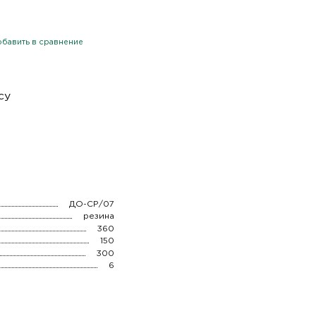
бавить в сравнение
су
ДО-СР/07
резина
360
150
300
6