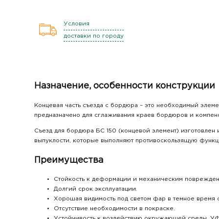
Условия
доставки по городу
Назначение, особенности конструкции
Концевая часть съезда с бордюра – это необходимый элеме
предназначено для сглаживания краев бордюров и компенс
Съезд для бордюра БС 150 (концевой элемент) изготовлен
выпуклости, которые выполняют противоскользящую функци
Преимущества
Стойкость к деформации и механическим поврежден
Долгий срок эксплуатации.
Хорошая видимость под светом фар в темное время с
Отсутствие необходимости в покраске.
Устойчивость к воздействию окружающей среды, УФ