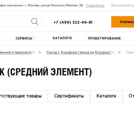
фис компании: г. Москва, улица Миклухо-Маклая, 38
Подробнее
Ближайший д
Напиш
+7 (499) 322-49-81
КАТАЛОГИ
СЕРВИСЫ
ПРОЕКТИРОВАНИЕ
жения и парковок
Съезд с бордюра (заезд на бордюр)
Съез
К (СРЕДНИЙ ЭЛЕМЕНТ)
утствующие товары
Сертификаты
Каталоги
О