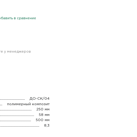
бавить в сравнение
йте у менеджеров
ДО-СК/04
полимерный композит
250 мм
58 мм
500 мм
8,3