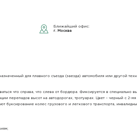
Ближайший офис:
г. Москва
назначенный для плавного съезда (заезда) автомобиля или другой техн
аться что справа, что слева от бордюра. Фиксируется в специально 
ции перепадов высот на автодорогах, тротуарах. Цвет – черный с 2-
ют буксирование колес грузового и легкового транспорта, инвалидных 
иям;