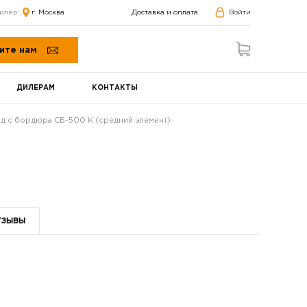
илер:
г. Москва
Доставка и оплата
Войти
ите нам
ДИЛЕРАМ
КОНТАКТЫ
д с бордюра СБ-500 К (средний элемент)
тзывы