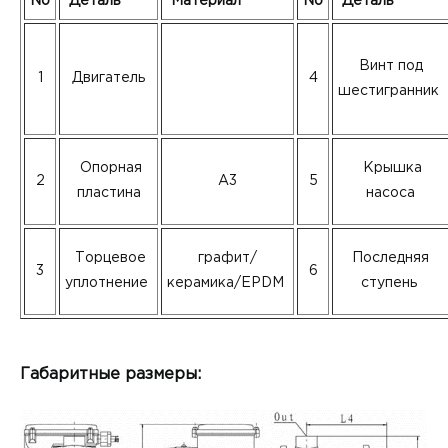
No
Деталь
Материал
No
Деталь
Винт под
1
Двигатель
4
шестигранник
Опорная
Крышка
2
A3
5
пластина
насоса
Торцевое
графит/
Последняя
3
6
уплотнение
керамика/EPDM
ступень
Габаритные размеры: