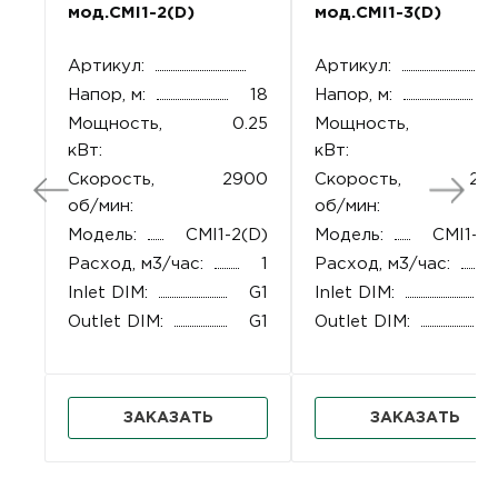
мод.CMI1-2(D)
мод.CMI1-3(D)
Артикул:
Артикул:
Напор, м:
18
Напор, м:
Мощность,
0.25
Мощность,
0.
кВт:
кВт:
Скорость,
2900
Скорость,
29
об/мин:
об/мин:
Модель:
CMI1-2(D)
Модель:
CMI1-3(
Расход, м3/час:
1
Расход, м3/час:
Inlet DIM:
G1
Inlet DIM:
Outlet DIM:
G1
Outlet DIM:
ЗАКАЗАТЬ
ЗАКАЗАТЬ