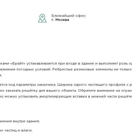
Ближайший офис:
г. Москва
ами «Брайт» устанавливается при входе в здание и выполняет роль од
о влияния погодных условий. Ребристые резиновые элементы не тольк
я.
ается под параметры заказчика. Ширина одного чистящего профиля с
жно заказать решётку для вашего объекта. Обратите внимание на огра
ьно можно установить амортизирующие вставки в нижней части решёт
анения внутри здания;
х частиц и влаги;