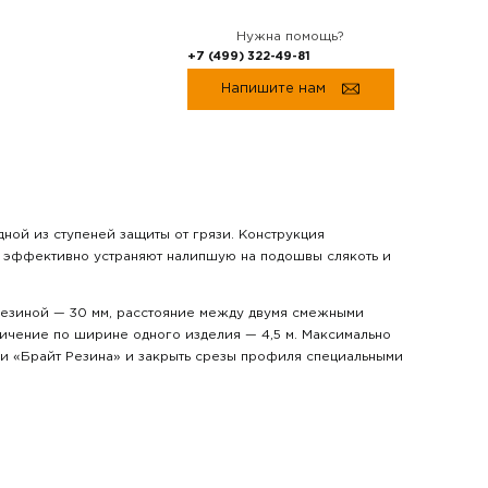
Нужна помощь?
+7 (499) 322-49-81
Напишите нам
ной из ступеней защиты от грязи. Конструкция
о эффективно устраняют налипшую на подошвы слякоть и
 резиной — 30 мм, расстояние между двумя смежными
ничение по ширине одного изделия — 4,5 м. Максимально
ки «Брайт Резина» и закрыть срезы профиля специальными