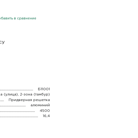
бавить в сравнение
су
Б11001
на (улица), 2-зона (тамбур)
Придверная решетка
алюминий
4500
16,4