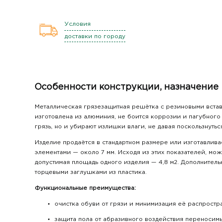
Условия
доставки по городу
Особенности конструкции, назначение
Металлическая грязезащитная решётка с резиновыми вставк
изготовлена из алюминия, не боится коррозии и пагубног
грязь, но и убирают излишки влаги, не давая поскользнутьс
Изделие продаётся в стандартном размере или изготавлив
элементами — около 7 мм. Исходя из этих показателей, мо
допустимая площадь одного изделия — 4,8 м2. Дополнител
торцевыми заглушками из пластика.
Функциональные преимущества:
очистка обуви от грязи и минимизация её распростр
защита пола от абразивного воздействия переносимы