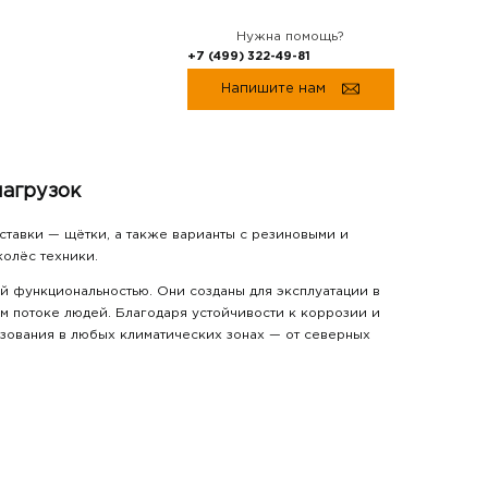
Нужна помощь?
+7 (499) 322-49-81
Напишите нам
агрузок
тавки — щётки, а также варианты с резиновыми и
колёс техники.
й функциональностью. Они созданы для эксплуатации в
ом потоке людей. Благодаря устойчивости к коррозии и
ьзования в любых климатических зонах — от северных