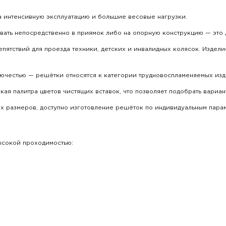
а интенсивную эксплуатацию и большие весовые нагрузки.
ать непосредственно в приямок либо на опорную конструкцию — это д
епятствий для проезда техники, детских и инвалидных колясок. Изде
ючестью — решётки относятся к категории трудновоспламеняемых изд
ая палитра цветов чистящих вставок, что позволяет подобрать вариа
 размеров, доступно изготовление решёток по индивидуальным парам
высокой проходимостью: