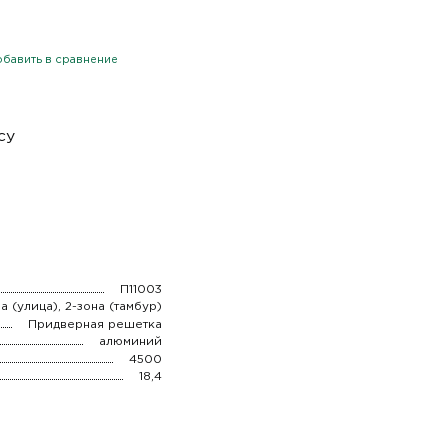
бавить в сравнение
су
П11003
на (улица), 2-зона (тамбур)
Придверная решетка
алюминий
4500
18,4