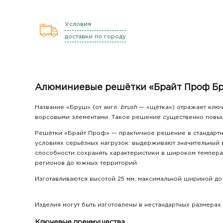
Условия
доставки по городу
Алюминиевые решётки «Брайт Проф Бру
Название «Бруш» (от англ.
brush
— «щётка») отражает ключ
ворсовыми элементами. Такое решение существенно повыша
Решётки «Брайт Проф» — практичное решение в стандартно
условиях серьёзных нагрузок: выдерживают значительный в
способности сохранять характеристики в широком температ
регионов до южных территорий.
Изготавливаются высотой 25 мм, максимальной шириной до 
Изделия могут быть изготовлены в нестандартных размерах
Ключевые преимущества