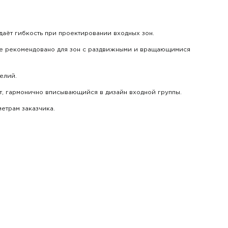
аёт гибкость при проектировании входных зон.
лие рекомендовано для зон с раздвижными и вращающимися
елий.
нт, гармонично вписывающийся в дизайн входной группы.
етрам заказчика.