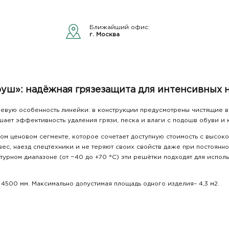
Ближайший офис:
г. Москва
ш»: надёжная грязезащита для интенсивных н
евую особенность линейки: в конструкции предусмотрены чистящие вс
ет эффективность удаления грязи, песка и влаги с подошв обуви и 
м ценовом сегменте, которое сочетает доступную стоимость с высоко
ес, наезд спецтехники и не теряют своих свойств даже при постоянн
урном диапазоне (от −40 до +70 °С) эти решётки подходят для испол
4500 мм. Максимально допустимая площадь одного изделия– 4,3 м2.