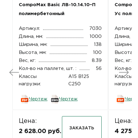
CompoMax Basic ЛВ-10.14.10–П
CompoMax
полимербетонный
Ус полим
Артикул:
7030
Артикул:
Длина, мм:
1000
Длина, мм
Ширина, мм:
138
Ширина, 
Высота, мм:
100
Высота, м
Вес, кг:
8.39
Вес, кг:
Кол-во на паллете, шт. :
56
Кол-во на
Классы
A15 B125
Классы
нагрузки:
C250
нагрузки:
Чертеж
Чертеж
Черт
Цена:
Цена:
ЗАКАЗАТЬ
2 628.00 руб.
4 275.0