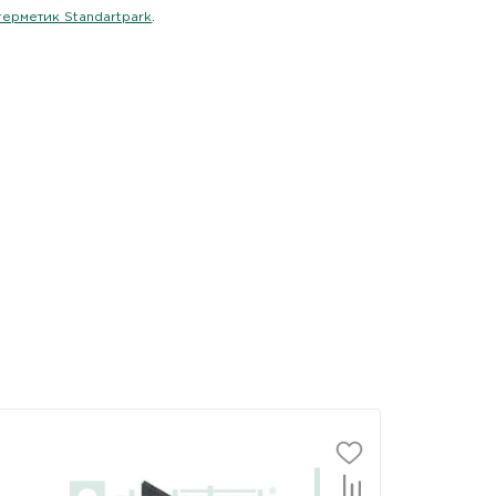
ерметик Standartpark
.