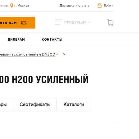
илер:
г. Москва
Доставка и оплата
Войти
ите нам
ПРОДУКЦИЯ
ДИЛЕРАМ
КОНТАКТЫ
дравлическим сечением DN200
00 H200 УСИЛЕННЫЙ
ары
Сертификаты
Каталоги