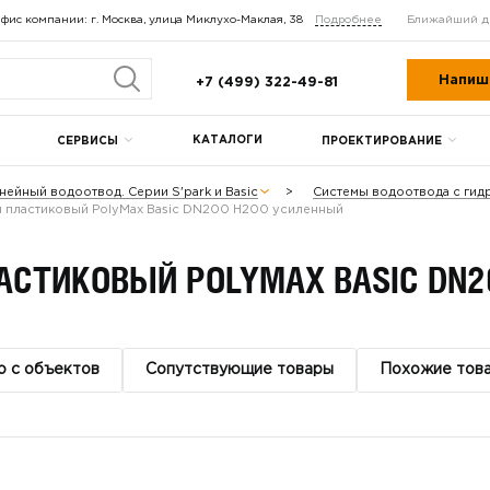
фис компании: г. Москва, улица Миклухо-Маклая, 38
Подробнее
Ближайший д
Напиш
+7 (499) 322-49-81
КАТАЛОГИ
СЕРВИСЫ
ПРОЕКТИРОВАНИЕ
нейный водоотвод. Серии S'park и Basic
Системы водоотвода с ги
 пластиковый PolyMax Basic DN200 H200 усиленный
СТИКОВЫЙ POLYMAX BASIC DN2
о с объектов
Сопутствующие товары
Похожие тов