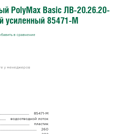
й PolyMax Basic ЛВ-20.26.20-
й усиленный 85471-М
бавить в сравнение
йте у менеджеров
85471-М
водоотводной лоток
пластик
260