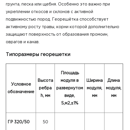
грунта, песка или щебня. Особенно это важно при
укреплении откосов и склонов с активной
подвижностью пород. Георешётка способствует
активному росту травы, корни которой дополнительно
защищают поверхность от образования промоин,
оврагов и канав.
Типоразмеры георешетки
Площадь
Высота
модуля в
Ширина
Длина
Условное
ребра
развернутом
модуля
,
модуля
,
обозначение
h, мм
виде,
мм
мм
S,м2,±1%
ГР 320/50
50