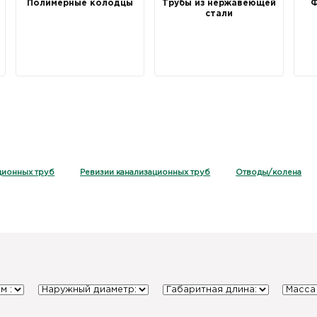
Полимерные колодцы
Трубы из нержавеющей
Ф
стали
ционных труб
Ревизии канализационных труб
Отводы/колена