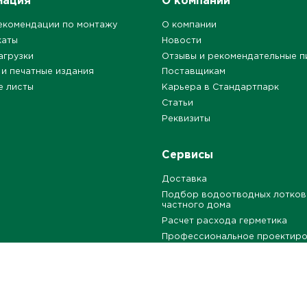
мация
О компании
екомендации по монтажу
О компании
каты
Новости
агрузки
Отзывы и рекомендательные п
 и печатные издания
Поставщикам
е листы
Карьера в Стандартпарк
Статьи
Реквизиты
Сервисы
Доставка
Подбор водоотводных лотков
частного дома
Расчет расхода герметика
Профессиональное проектир
Бесплатные типовые решения