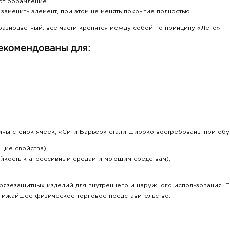
ют обрамление.
заменить элемент, при этом не менять покрытие полностью.
 разноцветный, все части крепятся между собой по принципу «Лего».
екомендованы для:
ны стенок ячеек, «Сити Барьер» стали широко востребованы при обу
щие свойства);
ойкость к агрессивным средам и моющим средствам);
грязезащитных изделий для внутреннего и наружного использования. 
лижайшее физическое торговое представительство.