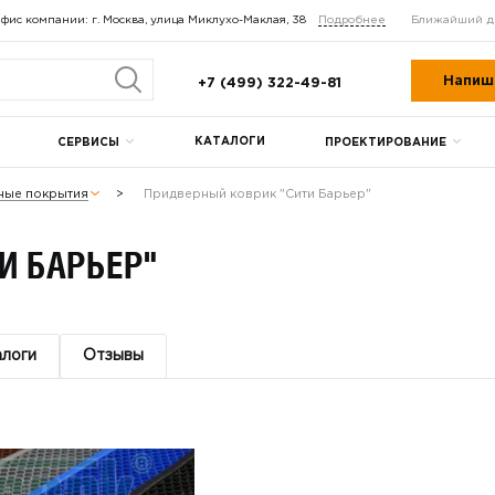
фис компании: г. Москва, улица Миклухо-Маклая, 38
Подробнее
Ближайший д
Напиш
+7 (499) 322-49-81
КАТАЛОГИ
СЕРВИСЫ
ПРОЕКТИРОВАНИЕ
ные покрытия
Придверный коврик "Сити Барьер"
И БАРЬЕР"
алоги
Отзывы