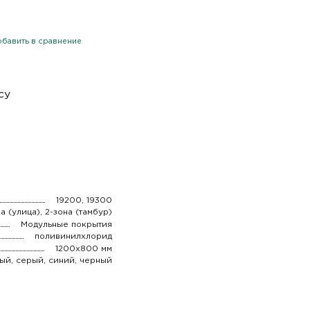
бавить в сравнение
су
19200, 19300
на (улица), 2-зона (тамбур)
Модульные покрытия
поливинилхлорид
1200х800 мм
ый, серый, синий, черный