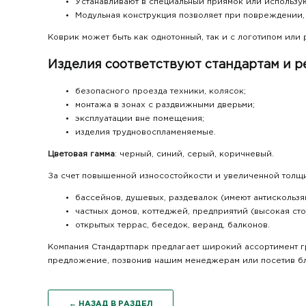
Устанавливают в специальный приямок или использу
Модульная конструкция позволяет при повреждении, 
Коврик может быть как однотонный, так и с логотипом или
Изделия соответствуют стандартам и р
безопасного проезда техники, колясок;
монтажа в зонах с раздвижными дверьми;
эксплуатации вне помещения;
изделия трудновоспламеняемые.
Цветовая гамма
: черный, синий, серый, коричневый.
За счет повышенной износостойкости и увеличенной толщи
бассейнов, душевых, раздевалок (имеют антискользя
частных домов, коттеджей, предприятий (высокая ст
открытых террас, беседок, веранд, балконов.
Компания Стандартпарк предлагает широкий ассортимент 
предложение, позвонив нашим менеджерам или посетив б
← НАЗАД В РАЗДЕЛ