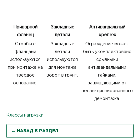
Приварной
Закладные
Антивандальный
фланец
детали
крепеж
Столбы с
Закладные
Ограждение может
фланцами
детали
быть укомплектовано
используются
используются
срывными
при монтаже на
для монтажа
антивандальными
твердое
ворот в грунт.
гайками,
основание.
защищающими от
несанкционированного
демонтажа.
Классы нагрузки
← НАЗАД В РАЗДЕЛ